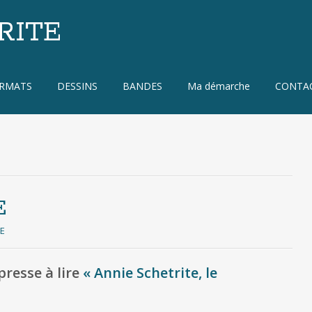
RITE
ORMATS
DESSINS
BANDES
Ma démarche
CONTA
E
TE
presse à lire
« Annie Schetrite, le