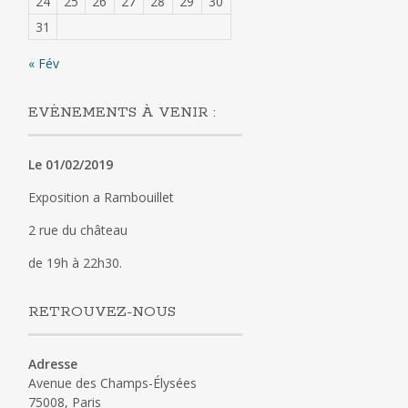
24
25
26
27
28
29
30
31
« Fév
EVÈNEMENTS À VENIR :
Le 01/02/2019
Exposition a Rambouillet
2 rue du château
de 19h à 22h30.
RETROUVEZ-NOUS
Adresse
Avenue des Champs-Élysées
75008, Paris