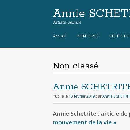
Annie SCHET
Artiste peintre
Aller
Accueil
PEINTURES
PETITS F
au
contenu
principal
Non classé
Annie SCHETRIT
Publié le
13 février 2019
par
Annie SCHETRI
Annie Schetrite : article de 
mouvement de la vie »